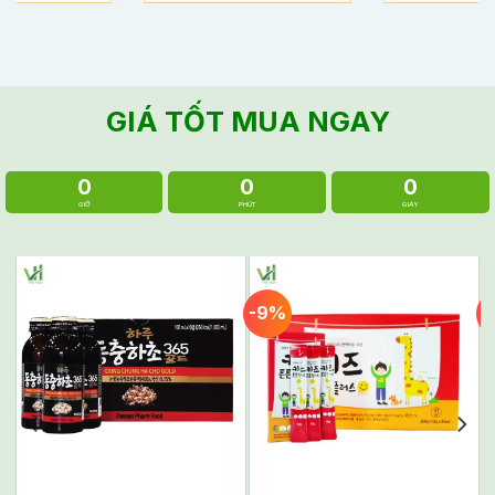
GIÁ TỐT MUA NGAY
0
0
0
GIỜ
PHÚT
GIÂY
-13%
-13%