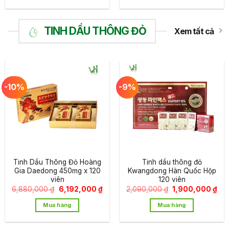
TINH DẦU THÔNG ĐỎ
Xem tất cả
-10%
-9%
Tinh Dầu Thông Đỏ Hoàng
Tinh dầu thông đỏ
Gia Daedong 450mg x 120
Kwangdong Hàn Quốc Hộp
viên
120 viên
Giá
Giá
Giá
Giá
6,880,000
₫
6,192,000
₫
2,090,000
₫
1,900,000
₫
gốc
hiện
gốc
hiệ
là:
tại
là:
tại
Mua hàng
Mua hàng
6,880,000 ₫.
là:
2,090,000 ₫.
là:
6,192,000 ₫.
1,9