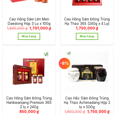
Cao Hồng Sâm Lên Men
Cao Hồng Sâm Đông Trùng
Daedong Hộp 3 Lọ x 100g
Hạ Thảo 365 (240g x 4 Lọ)
Giá
Giá
1,890,000
₫
1,701,000
₫
1,750,000
₫
gốc
hiện
là:
tại
Mua hàng
Mua hàng
1,890,000 ₫.
là:
1,701,000 ₫.
-8%
Cao Hồng Sâm Đông Trùng
Cao Hắc Sâm Đông Trùng
Hankwanjang Premium 365
Hạ Thảo Achimadang Hộp 2
2 lọ x 240g
lọ x 500g
Giá
Giá
850,000
₫
1,900,000
₫
1,750,000
₫
gốc
hiệ