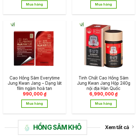
là:
tại
Mua hàng
Mua hàng
1,900,000 ₫.
là:
1,7
Cao Hồng Sâm Everytime
Tinh Chất Cao Hồng Sâm
Jung Kwan Jang – Dạng lát
Jung Kwan Jang Hộp 240g
film ngậm hoà tan
nội địa Hàn Quốc
990,000
₫
6,990,000
₫
Mua hàng
Mua hàng
HỒNG SÂM KHÔ
Xem tất cả