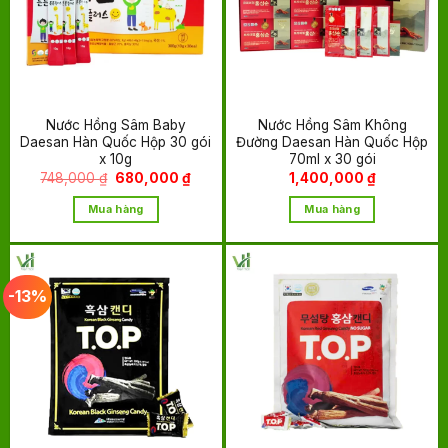
Nước Hồng Sâm Baby
Nước Hồng Sâm Không
Daesan Hàn Quốc Hộp 30 gói
Đường Daesan Hàn Quốc Hộp
x 10g
70ml x 30 gói
Giá
Giá
748,000
₫
680,000
₫
1,400,000
₫
gốc
hiện
là:
tại
Mua hàng
Mua hàng
748,000 ₫.
là:
680,000 ₫.
-13%