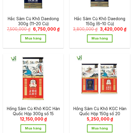
Hắc Sâm Củ Khô Daedong
Hắc Sâm Củ Khô Daedong
300g (11–20 Củ)
150g (6–10 Củ)
Giá
Giá
Giá
Giá
7,500,000
₫
6,750,000
₫
3,800,000
₫
3,420,000
₫
gốc
hiện
gốc
hiệ
là:
tại
là:
tại
Mua hàng
Mua hàng
7,500,000 ₫.
là:
3,800,000 ₫.
là:
6,750,000 ₫.
3,4
Hồng Sâm Củ Khô KGC Hàn
Hồng Sâm Củ Khô KGC Hàn
Quốc Hộp 300g số 15
Quốc Hộp 150g số 20
12,150,000
₫
5,250,000
₫
Mua hàng
Mua hàng