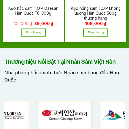
Kẹo hắc sâm T.O.P Daesan
Kẹo hồng sâm T.O.P không
Hàn Quốc Túi 300g
đường Hàn Quốc 500g
thượng hạng
Giá
Giá
102,000
₫
89,000
₫
109,000
₫
gốc
hiện
là:
tại
Mua hàng
Mua hàng
102,000 ₫.
là:
89,000 ₫.
Thương hiệu Nổi Bật Tại Nhân Sâm Việt Hàn
Nhà phân phối chính thức Nhân sâm hàng đầu Hàn
Quốc