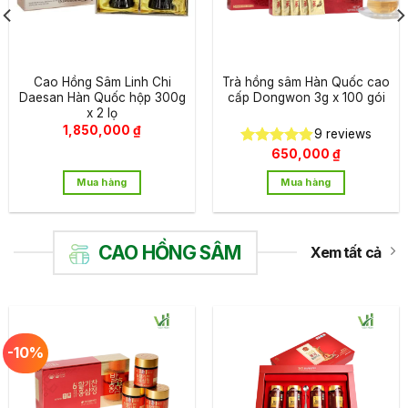
Cao Hồng Sâm Linh Chi
Trà hồng sâm Hàn Quốc cao
Daesan Hàn Quốc hộp 300g
cấp Dongwon 3g x 100 gói
x 2 lọ
1,850,000
₫
9
reviews
650,000
₫
Được xếp
hạng
4.89
Mua hàng
Mua hàng
5 sao
CAO HỒNG SÂM
Xem tất cả
-10%