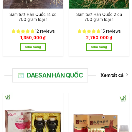
Sâm tươi Hàn Quốc 14 củ
Sâm tươi Hàn Quốc 2 củ
700 gram loại 1
700 gram loại 1
12
reviews
15
reviews
1,350,000
₫
2,750,000
₫
Được xếp
Được xếp
n
hạng
4.75
hạng
4.93
Mua hàng
Mua hàng
5 sao
5 sao
00,000 ₫.
DAESAN HÀN QUỐC
Xem tất cả