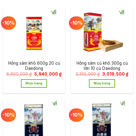
-10%
-10%
Hồng sâm khô 600g 20 củ
Hồng sâm củ khô 300g củ
Daedong
lớn 10 củ Daedong
Giá
Giá
Giá
Giá
6,600,000
₫
5,940,000
₫
3,355,000
₫
3,019,500
₫
gốc
hiện
gốc
hiệ
là:
tại
là:
tại
Mua hàng
Mua hàng
6,600,000 ₫.
là:
3,355,000 ₫.
là:
5,940,000 ₫.
3,0
-10%
-10%