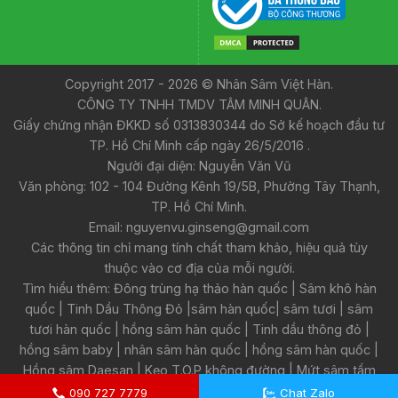
Copyright 2017 - 2026 © Nhân Sâm Việt Hàn.
CÔNG TY TNHH TMDV TÂM MINH QUÂN.
Giấy chứng nhận ĐKKD số 0313830344 do Sở kế hoạch đầu tư
TP. Hồ Chí Minh cấp ngày 26/5/2016 .
Người đại diện: Nguyễn Văn Vũ
Văn phòng: 102 - 104 Đường Kênh 19/5B, Phường Tây Thạnh,
TP. Hồ Chí Minh.
Email: nguyenvu.ginseng@gmail.com
Các thông tin chỉ mang tính chất tham khảo, hiệu quả tùy
thuộc vào cơ địa của mỗi người.
Tìm hiểu thêm:
Đông trùng hạ thảo hàn quốc
|
Sâm khô hàn
quốc
|
Tinh Dầu Thông Đỏ
|
sâm hàn quốc
|
sâm tươi
|
sâm
tươi hàn quốc
|
hồng sâm hàn quốc
|
Tinh dầu thông đỏ
|
hồng sâm baby
|
nhân sâm hàn quốc
|
hồng sâm hàn quốc
|
Hồng sâm Daesan
|
Kẹo T.O.P không đường
|
Mứt sâm tẩm
mật ong
090 727 7779
Chat Zalo