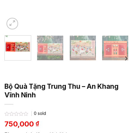
Bộ Quà Tặng Trung Thu – An Khang
Vĩnh Ninh
0
sold
Được
750,000
₫
xếp
hạng