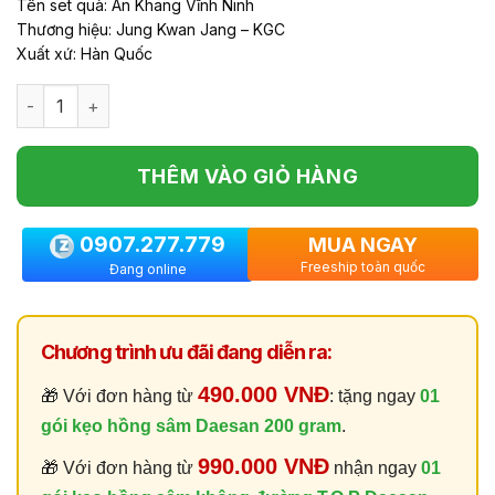
Tên set quà: An Khang Vĩnh Ninh
0.0
5
Thương hiệu: Jung Kwan Jang – KGC
sao
Xuất xứ: Hàn Quốc
Số lượng
THÊM VÀO GIỎ HÀNG
0907.277.779
MUA NGAY
Freeship toàn quốc
Đang online
Chương trình ưu đãi đang diễn ra:
490.000 VNĐ
🎁 Với đơn hàng từ
: tặng ngay
01
gói kẹo hồng sâm Daesan 200 gram
.
990.000 VNĐ
🎁 Với đơn hàng từ
nhận ngay
01