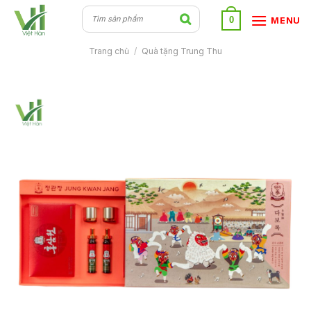
Skip
0
MENU
to
content
Trang chủ
/
Quà tặng Trung Thu