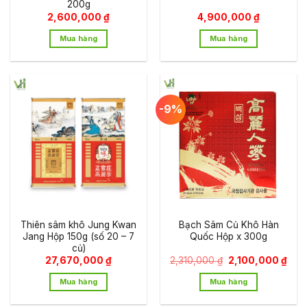
200g
2,600,000
₫
4,900,000
₫
Mua hàng
Mua hàng
-9%
Thiên sâm khô Jung Kwan
Bạch Sâm Củ Khô Hàn
Jang Hộp 150g (số 20 – 7
Quốc Hộp x 300g
củ)
Giá
Giá
27,670,000
₫
2,310,000
₫
2,100,000
₫
gốc
hiện
là:
tại
Mua hàng
Mua hàng
2,310,000 ₫.
là:
2,10