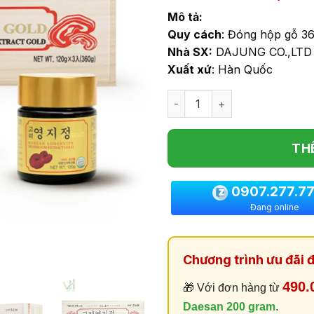
gốc
hạng
Mô tả:
0.0
là:
5
Quy cách
: Đóng hộp gỗ 36
2,090
sao
Nhà SX:
DAJUNG CO.,LTD
Xuất xứ
: Hàn Quốc
Số lượng
TH
0907.277.7
Đang online
Chương trình ưu đãi đ
490.
🎁 Với đơn hàng từ
Daesan 200 gram
.