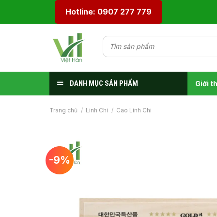
Skip
Hotline: 0907 277 779
to
content
DANH MỤC SẢN PHẨM
Giới t
Trang chủ
/
Linh Chi
/
Cao Linh Chi
-9%