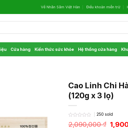
Về Nhân Sâm Việt Hàn
Điều khoản miễn trừ
hiệu
Cửa hàng
Kiến thức sức khỏe
Hệ thống cửa hàng
Kh
Cao Linh Chi H
(120g x 3 lọ)
250
sold
Được
Giá
2,090,000
1,90
₫
xếp