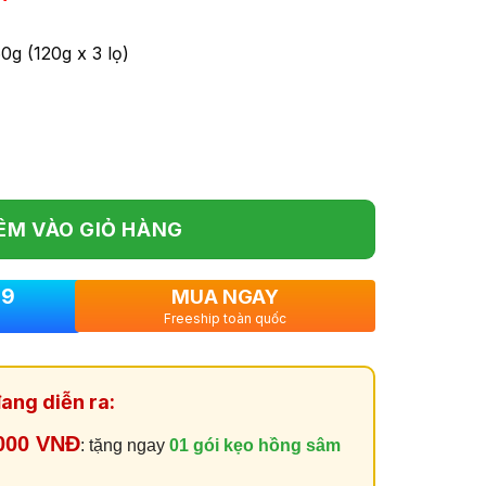
hiện
tại
0g (120g x 3 lọ)
,000 ₫.
là:
1,900,000 ₫.
ÊM VÀO GIỎ HÀNG
79
MUA NGAY
Freeship toàn quốc
ang diễn ra:
000 VNĐ
: tặng ngay
01 gói kẹo hồng sâm