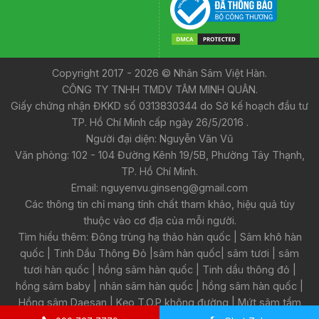
Copyright 2017 - 2026 © Nhân Sâm Việt Hàn.
CÔNG TY TNHH TMDV TÂM MINH QUÂN.
Giấy chứng nhận ĐKKD số 0313830344 do Sở kế hoạch đầu tư
TP. Hồ Chí Minh cấp ngày 26/5/2016 .
Người đại diện: Nguyễn Văn Vũ
Văn phòng: 102 - 104 Đường Kênh 19/5B, Phường Tây Thạnh,
TP. Hồ Chí Minh.
Email: nguyenvu.ginseng@gmail.com
Các thông tin chỉ mang tính chất tham khảo, hiệu quả tùy
thuộc vào cơ địa của mỗi người.
Tìm hiểu thêm:
Đông trùng hạ thảo hàn quốc
|
Sâm khô hàn
quốc
|
Tinh Dầu Thông Đỏ
|
sâm hàn quốc
|
sâm tươi
|
sâm
tươi hàn quốc
|
hồng sâm hàn quốc
|
Tinh dầu thông đỏ
|
hồng sâm baby
|
nhân sâm hàn quốc
|
hồng sâm hàn quốc
|
Hồng sâm Daesan
|
Kẹo T.O.P không đường
|
Mứt sâm tẩm
mật ong