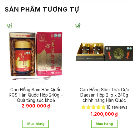
SẢN PHẨM TƯƠNG TỰ
Cao Hồng Sâm Hàn Quốc
Cao Hồng Sâm Thái Cực
KGS Hàn Quốc Hộp 240g –
Daesan Hộp 2 lọ x 240g
Quà tặng sức khoẻ
chính hãng Hàn Quốc
2,900,000
₫
10
reviews
1,200,000
₫
Được xếp
hạng
4.80
Mua hàng
Mua hàng
5 sao