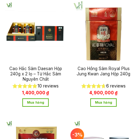
Cao Hắc Sâm Daesan Hộp
Cao Hồng Sâm Royal Plus
240g x 2 lọ – Từ Hắc Sâm
Jung Kwan Jang Hộp 240g
Nguyên Chất
10
reviews
6
reviews
1,400,000
₫
4,900,000
₫
Được xếp
Được xếp
hạng
4.90
hạng
4.67
Mua hàng
Mua hàng
5 sao
5 sao
-3%