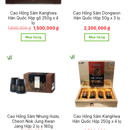
Cao Hồng Sâm Kanghwa
Cao Hồng Sâm Dongwon
Hàn Quốc Hộp gỗ 250g x 4
Hàn Quốc Hộp 50g x 3 lọ
lọ
Giá
Giá
1,600,000
₫
1,500,000
₫
2,200,000
₫
gốc
hiện
là:
tại
Mua hàng
Mua hàng
1,600,000 ₫.
là:
1,500,000 ₫.
Cao Hồng Sâm Nhung Hươu
Cao Hồng Sâm KangHwa
Cheon Nok Jung Kwan
Hàn Quốc Hộp 250g x 4 lọ
Jang Hộp 2 lọ x 180g