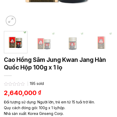
Cao Hồng Sâm Jung Kwan Jang Hàn
Quốc Hộp 100g x 1 lọ
195
sold
Được
2,640,000
₫
xếp
hạng
Đối tượng sử dụng: Người lớn, trẻ em từ 15 tuổi trở lên.
0.0
5
Quy cách đóng gói: 100g x 1 lọ/hộp.
sao
Nhà sản xuất: Korea Ginseng Corp.