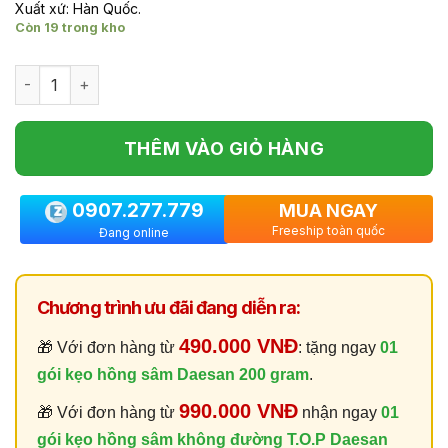
Xuất xứ: Hàn Quốc.
Còn 19 trong kho
Số lượng
THÊM VÀO GIỎ HÀNG
0907.277.779
MUA NGAY
Freeship toàn quốc
Đang online
Chương trình ưu đãi đang diễn ra:
490.000 VNĐ
🎁 Với đơn hàng từ
: tặng ngay
01
gói kẹo hồng sâm Daesan 200 gram
.
990.000 VNĐ
🎁 Với đơn hàng từ
nhận ngay
01
gói kẹo hồng sâm không đường T.O.P Daesan