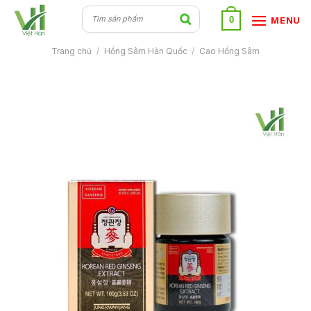
Skip
0
MENU
to
content
Trang chủ
/
Hồng Sâm Hàn Quốc
/
Cao Hồng Sâm