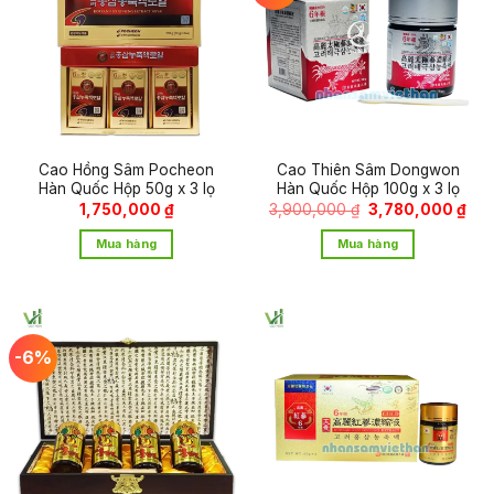
Cao Hồng Sâm Pocheon
Cao Thiên Sâm Dongwon
Hàn Quốc Hộp 50g x 3 lọ
Hàn Quốc Hộp 100g x 3 lọ
Giá
Giá
1,750,000
₫
3,900,000
₫
3,780,000
₫
gốc
hiệ
là:
tại
Mua hàng
Mua hàng
3,900,000 ₫.
là:
3,7
-6%