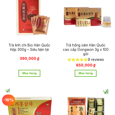
Trà linh chi Bio Hàn Quốc
Trà hồng sâm Hàn Quốc
Hộp 300g – Siêu tiện lợi
cao cấp Dongwon 3g x 100
gói
390,000
₫
9
reviews
650,000
₫
Được xếp
hạng
4.89
Mua hàng
Mua hàng
5 sao
-16%