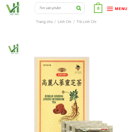
Skip
0
MENU
to
content
Trang chủ
/
Linh Chi
/
Trà Linh Chi