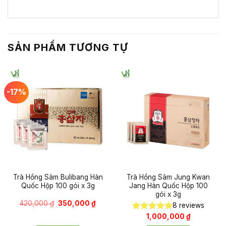
SẢN PHẨM TƯƠNG TỰ
-17%
Trà Hồng Sâm Bulibang Hàn
Trà Hồng Sâm Jung Kwan
Quốc Hộp 100 gói x 3g
Jang Hàn Quốc Hộp 100
gói x 3g
Giá
Giá
420,000
₫
350,000
₫
8
reviews
gốc
hiện
là:
tại
1,000,000
₫
Được xếp
420,000 ₫.
là:
hạng
4.88