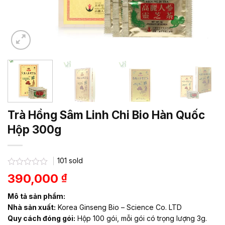
Trà Hồng Sâm Linh Chi Bio Hàn Quốc
Hộp 300g
101
sold
Được
390,000
₫
xếp
hạng
Mô tả sản phẩm:
0.0
5
Nhà sản xuất:
Korea Ginseng Bio – Science Co. LTD
sao
Quy cách đóng gói:
Hộp 100 gói, mỗi gói có trọng lượng 3g.