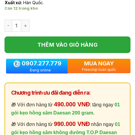
Xuất xứ:
Hàn Quốc.
Còn 12 trong kho
Số lượng
THÊM VÀO GIỎ HÀNG
0907.277.779
MUA NGAY
Freeship toàn quốc
Đang online
Chương trình ưu đãi đang diễn ra:
490.000 VNĐ
🎁 Với đơn hàng từ
: tặng ngay
01
gói kẹo hồng sâm Daesan 200 gram
.
990.000 VNĐ
🎁 Với đơn hàng từ
nhận ngay
01
gói kẹo hồng sâm không đường T.O.P Daesan