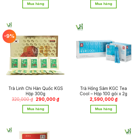
350,000 ₫.
Mua hàng
Mua hàng
5 sao
-9%
Trà Linh Chi Hàn Quốc KGS
Trà Hồng Sâm KGC Tea
Hộp 300g
Cool – Hộp 100 gói x 2g
Giá
Giá
320,000
₫
290,000
₫
2,590,000
₫
gốc
hiện
là:
tại
Mua hàng
Mua hàng
320,000 ₫.
là:
290,000 ₫.