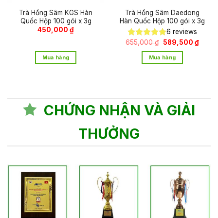
Trà Hồng Sâm KGS Hàn
Trà Hồng Sâm Daedong
Quốc Hộp 100 gói x 3g
Hàn Quốc Hộp 100 gói x 3g
450,000
₫
6
reviews
Giá
Giá
655,000
₫
589,500
₫
Được xếp
gốc
hiện
hạng
5.00
là:
tại
Mua hàng
Mua hàng
5 sao
655,000 ₫.
là:
589,5
CHỨNG NHẬN VÀ GIẢI
THƯỞNG