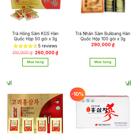
Trà Hồng Sâm KGS Hàn
Trà Nhân Sâm Bulibang Hàn
Quốc Hộp 50 gói x 3g
Quốc Hộp 100 gói x 3g
290,000
₫
5
reviews
Giá
Giá
310,000
₫
260,000
₫
Được xếp
gốc
hiện
hạng
4.60
là:
tại
Mua hàng
Mua hàng
5 sao
310,000 ₫.
là:
260,000 ₫.
-10%